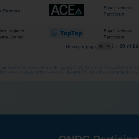
Buyer Network
e Partners
Participant
bra Logitech
Buyer Network
ivate Limited
Participant
1
-
20
of
66
Rows per page
Buyer Network
eejith Finserve
Participant
imer: અહીં આપેલ લિસ્ટ ફક્ત માહિતીના હેતુ માટે છે. ONDC કોઈપણ લિસ્ટેડ પાર્ટિસિપન્ટને
ઓ અથવા તેમના દ્વારા પ્રદાન કરવામાં આવતી સેવાઓ વિશે કોઈ રજૂઆત અથવા વૉરંટી આપતું