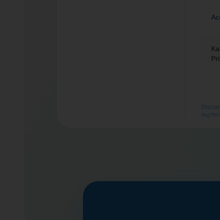
Ac
Ka
Pr
Sr
Discla
સહભાગી