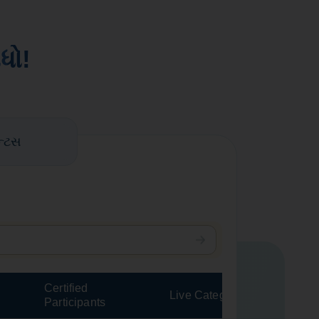
ધો!
ન્ટસ
Certified
Live Categories
Cha
Participants