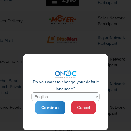
Participant
Seller Network
ver Delivery
Participant
Buyer Network
tto Mart
Participant
Buyer Network
RVATHA SHARMA
Participant
chat Saathi
Do you want to change your default
Buyer Network
ntech Private
language?
Participant
mited
erve Foods Pvt
Seller Network
Continue
Cancel
d
Participant