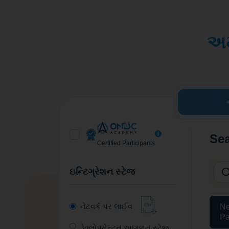
અમ
Sea
Certified Participants
ઇન્ટિગ્રેશન સ્ટેજ
નેટવર્ક પર લાઈવ
Ne
Pa
ડેવલોપમેન્ટનું આગળનું સ્ટેજ