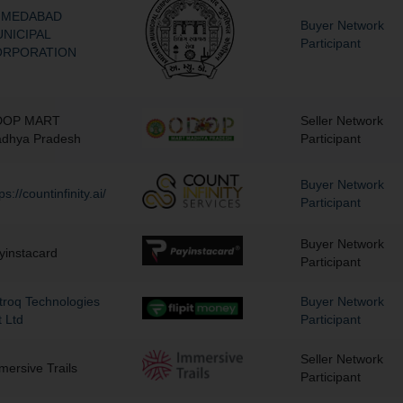
HMEDABAD
Buyer Network
NICIPAL
Participant
ORPORATION
DOP MART
Seller Network
dhya Pradesh
Participant
Buyer Network
ps://countinfinity.ai/
Participant
Buyer Network
yinstacard
Participant
troq Technologies
Buyer Network
t Ltd
Participant
Seller Network
mersive Trails
Participant