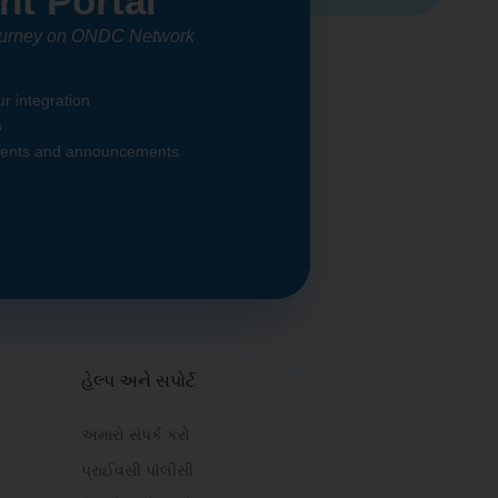
nt Portal
journey on ONDC Network
r integration
s
ments and announcements
હેલ્પ અને સપોર્ટ
અમારો સંપર્ક કરો
પ્રાઈવસી પૉલીસી