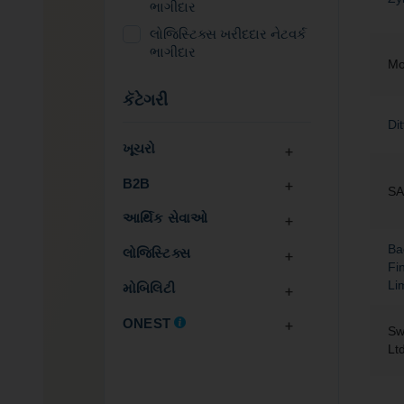
ભાગીદાર
લોજિસ્ટિક્સ ખરીદદાર નેટવર્ક
ભાગીદાર
Mo
કૅટેગરી
Di
ખૂચરો
B2B
SA
આર્થિક સેવાઓ
Ba
લોજિસ્ટિક્સ
Fi
Li
મોબિલિટી
ONEST
Sw
Lt