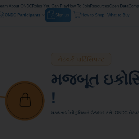
earn About ONDC
Roles You Can Play
How To Join
Resources
Open Data
Compl
ONDC Participants
Sign up
How to Shop
What to Buy
નેટવર્ક પાર્ટિસિપન્ટ
મજબૂત ઇકોસિસ
!
શક્યતાઓની દુનિયાને ઉજાગર કરો. ONDC નેટવર્કન