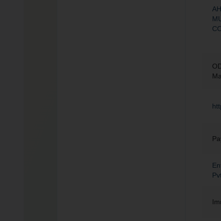
A
MU
C
O
Ma
htt
Pa
En
Pv
Im