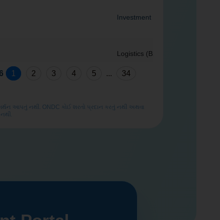
Investment
Logistics (B2C)
1
2
3
4
5
...
34
6
Investment
 સમર્થન આપતું નથી. ONDC કોઈ શરતો પ્રદાન કરતું નથી અથવા
 નથી.