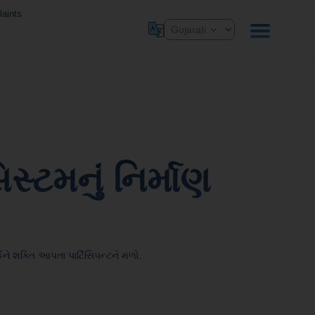
aints
્ટમનું નિર્માણ
ે શક્તિ આપતા પાર્ટિસિપન્ટને મળો.