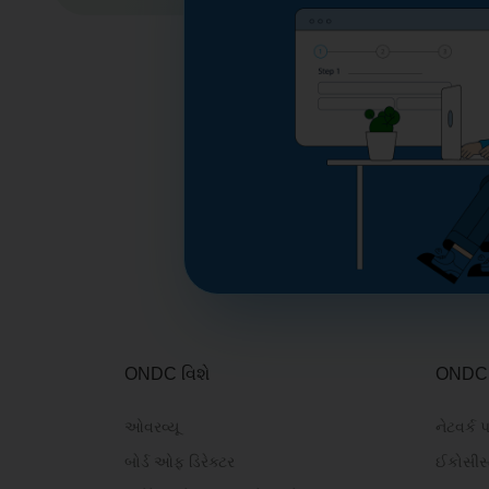
ONDC વિશે
ONDC પ
ઓવરવ્યૂ
નેટવર્ક પ
બોર્ડ ઓફ ડિરેક્ટર
ઈકોસીસ્ટ