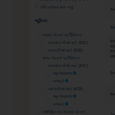
ઇન્ટિગ્રેશન શરૂ કર્યું
Am
ભૂમિકા
B
બાયર નેટવર્ક પાર્ટીસિપન્ટ
EH
વપરાશકર્તાઓ માટે (B2C)
SU
વ્યાપારીઓ માટે (B2B)
FI
PR
સેલર નેટવર્ક પાર્ટીસિપન્ટ
વપરાશકર્તાઓ માટે (B2C)
Bo
মজুদ বিক্রেতারা
બજારો
વ્યાપારીઓ માટે (B2B)
Bo
মজুদ বিক্রেতারা
બજારો
લોજિસ્ટિક્સ વેચનાર નેટવર્ક
Zy