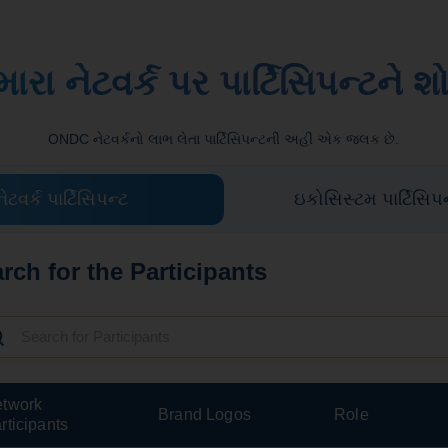
ારા નેટવર્ક પર પાર્ટિસિપન્ટને શો
ONDC નેટવર્કનો લાભ લેતા પાર્ટિસિપન્ટની અહીં એક જલક છે.
નેટવર્ક પાર્ટિસિપન્ટ
ઇકોસિસ્ટમ પાર્ટિસિપ
rch for the Participants
twork
Brand Logos
Role
rticipants