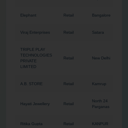
Elephant
Retail
Bangalore
5
Viraj Enterprises
Retail
Satara
4
TRIPLE PLAY
TECHNOLOGIES
Retail
New Delhi
1
PRIVATE
LIMITED
A.B. STORE
Retail
Kamrup
7
North 24
Hayati Jewellery
Retail
7
Parganas
Ritika Gupta
Retail
KANPUR
2