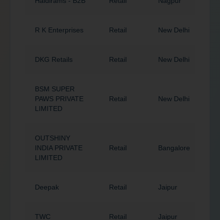
Haldirams - B2B
Retail
Nagpur
4
R K Enterprises
Retail
New Delhi
1
DKG Retails
Retail
New Delhi
1
BSM SUPER
PAWS PRIVATE
Retail
New Delhi
1
LIMITED
OUTSHINY
INDIA PRIVATE
Retail
Bangalore
5
LIMITED
Deepak
Retail
Jaipur
3
TWC
Retail
Jaipur
3