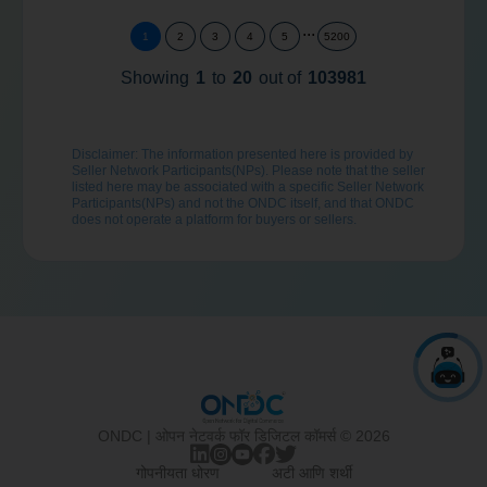
...
1
2
3
4
5
5200
Sangar茅
Retail
Ambala
1
Wellness
Showing
1
to
20
out of
103981
Pradhamantri
Disclaimer: The information presented here is provided by
Jan Aushdi
Retail
Ahmedabad
3
Seller Network Participants(NPs). Please note that the seller
Kendra
listed here may be associated with a specific Seller Network
Participants(NPs) and not the ONDC itself, and that ONDC
does not operate a platform for buyers or sellers.
Navi
Dummy-Name
Retail
4
Mumbai
Shree Marvelitz
Toys & Gifts
Retail
Pune
4
Shop
ONDC | ओपन नेटवर्क फॉर डिजिटल कॉमर्स © 2026
Laxmi Misthan
Retail
Jaipur
3
Bhandar (LMB)
गोपनीयता धोरण
अटी आणि शर्थी