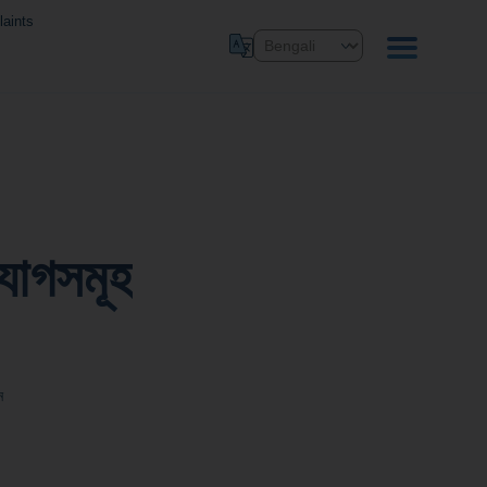
aints
ুযোগসমূহ
ন