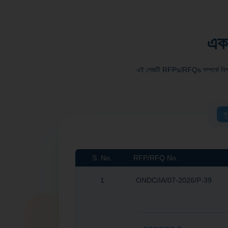
একট
এই পেজটি RFPs/RFQs সম্পর্কে বিস্তার
ম
S. No.
RFP/RFQ No.
1
ONDC/IA/07-2026/P-39