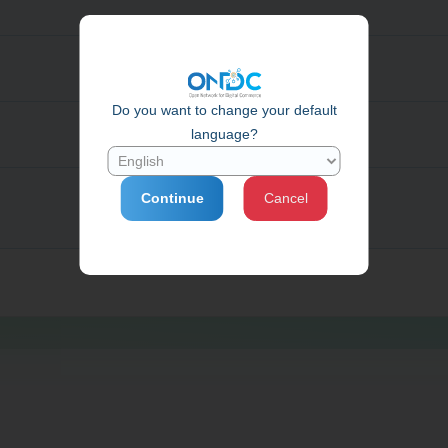
Do you want to change your default
language?
Continue
Cancel