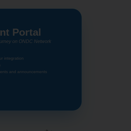
nt Portal
journey on ONDC Network
r integration
s
ments and announcements