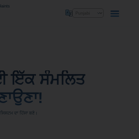
aints
 ਇੱਕ ਸੰਮਲਿਤ
ਣਾਉਣਾ!
 ਸਿਸਟਮ ਦਾ ਹਿੱਸਾ ਬਣੋ।