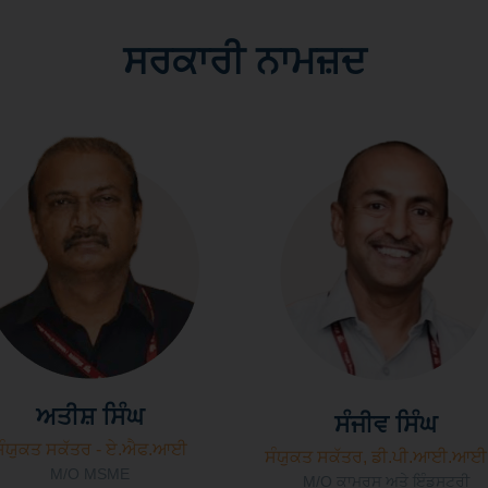
ਸਰਕਾਰੀ ਨਾਮਜ਼ਦ
ਅਤੀਸ਼ ਸਿੰਘ
ਸੰਜੀਵ ਸਿੰਘ
ਸੰਯੁਕਤ ਸਕੱਤਰ - ਏ.ਐਫ.ਆਈ
ਸੰਯੁਕਤ ਸਕੱਤਰ, ਡੀ.ਪੀ.ਆਈ.ਆਈ
M/O MSME
M/O ਕਾਮਰਸ ਅਤੇ ਇੰਡਸਟਰੀ