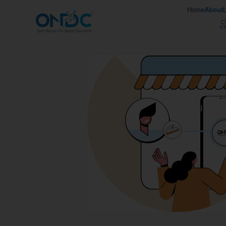
Home
About