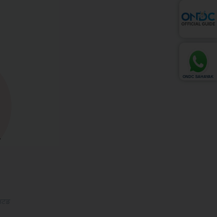
ONDC SAHAYAK
ਮਿਟਡ