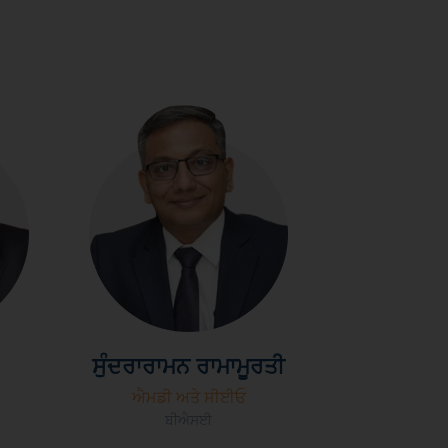
ਸੁੰਦਰਾਰਾਮਨ ਰਾਮਾਮੂਰਤੀ
ਐਮਡੀ ਅਤੇ ਸੀਈਓ
ਬੀਐਸਈ