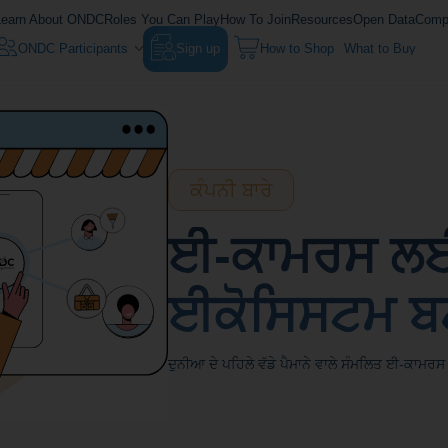
Learn About ONDC
Roles You Can Play
How To Join
Resources
Open Data
Compl
ONDC Participants
Sign up
How to Shop
What to Buy
ਕੰਪਨੀ ਬਾਰੇ
ਈ-ਕਾਮਰਸ ਲਈ
ਈਕੋਸਿਸਟਮ ਬ
ਦੁਨੀਆ ਦੇ ਪਹਿਲੇ ਵੱਡੇ ਪੈਮਾਨੇ ਵਾਲੇ ਸੰਮਲਿਤ ਈ-ਕਾਮਰਸ