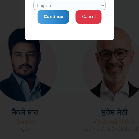
ਸੰਸਥਾਪਕ ਮੈਂਬਰ
Continue
Cancel
ਜੈਕਸ਼ੇ ਸ਼ਾਹ
ਸੁਰੇਸ਼ ਸੇਠੀ
ਚੇਅਰਮੈਨ
ਐਮ.ਡੀ. ਅਤੇ ਸੀ.ਈ.ਓ.
QCI
ਪ੍ਰੋਟੀਅਨ ਈਗੋਵ ਟੈਕਨੋਲੋਜੀਜ਼ ਲਿ