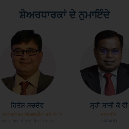
ਸ਼ੇਅਰਧਾਰਕਾਂ ਦੇ ਨੁਮਾਇੰਦੇ
ਹਿਤੇਸ਼ ਸਚਦੇਵ
ਸ਼੍ਰੀ ਸ਼ਾਜੀ ਕੇ ਵੀ
 - ਸਟਾਰਟਅਪ ਐਨਗੇਜਮੈਂਟ ਅਤੇ ਨਿਵੇਸ਼
ਚੇਅਰਮੈਨ
ਆਈਸੀਆਈਸੀਆਈ ਬੈਂਕ ਲਿਮਿਟੇਡ
NABARD