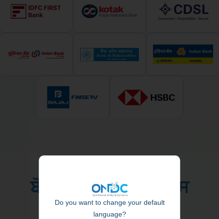
ਬੋਰਡ ਆਫ ਡਾਇਰੈਕਟਰਸ
Do you want to change your default
language?