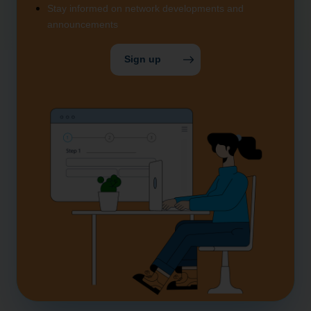
Stay informed on network developments and
announcements
Sign up