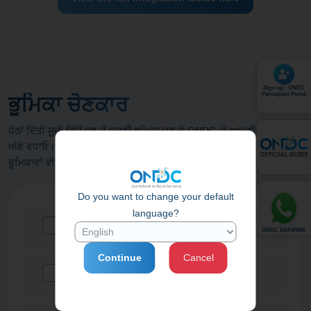
Sign up - ONDC
Participant Portal
ਭੂਮਿਕਾ ਚੋਣਕਾਰ
ਹੇਠਾਂ ਦਿੱਤੀ ਸੂਚੀ ਵਿੱਚੋਂ ਸਭ ਤੋਂ ਢੁਕਵੀਂ ਭੂਮਿਕਾ ਚੁਣ ਕੇ ONDC 'ਤੇ ਆਪਣੀ ਯਾਤਰਾ ਨੂੰ
ਅੱਗੇ ਵਧਾਓ। ਤੁਸੀਂ ਆਪਣੀਆਂ ਯੋਗਤਾਵਾਂ, ਪੇਸ਼ਕਸ਼ਾਂ ਅਤੇ ਇੱਛਾ ਦੇ ਆਧਾਰ 'ਤੇ ਕਈ
ਭੂਮਿਕਾਵਾਂ ਵੀ ਨਿਭਾ ਸਕਦੇ ਹੋ।
Do you want to change your default
language?
ONDC 'ਤੇ ਵੇਚੋ
ONDC SAHAYAK
Continue
Cancel
ਇੱਕ ਸੈੱਲਰ ਅਨੁਭਵ ਲਓ