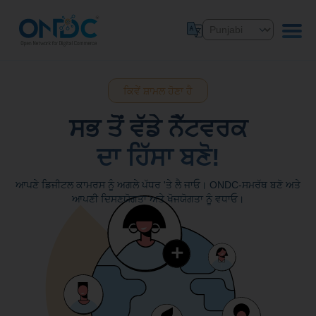
ਕਿਵੇਂ ਸ਼ਾਮਲ ਹੋਣਾ ਹੈ
ਸਭ ਤੋਂ ਵੱਡੇ ਨੈੱਟਵਰਕ
ਦਾ ਹਿੱਸਾ ਬਣੋ!
ਆਪਣੇ ਡਿਜੀਟਲ ਕਾਮਰਸ ਨੂੰ ਅਗਲੇ ਪੱਧਰ 'ਤੇ ਲੈ ਜਾਓ। ONDC-ਸਮਰੱਥ ਬਣੋ ਅਤੇ
ਆਪਣੀ ਦਿਸਣਯੋਗਤਾ ਅਤੇ ਖੋਜਯੋਗਤਾ ਨੂੰ ਵਧਾਓ।