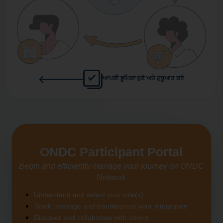
ਆਪਣੀ ਭੂਮਿਕਾ ਚੁਣੋ ਅਤੇ ਸ਼ੁਰੂਆਤ ਕਰੋ
ONDC Participant Portal
Begin and efficiently manage your journey on ONDC
Network
Understand and select your role(s)
Track, manage and troubleshoot your integration
Discover and collaborate with others